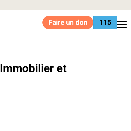
Faire un don
115
’Immobilier et