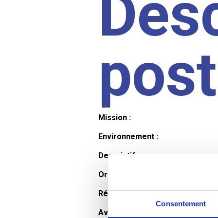
Desc
pos
Mission :
Environnement :
Descriptif :
Organisation et horaires :
Rémunération :
Consentement
Avantages :