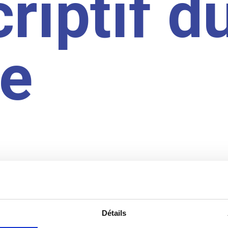
riptif d
te
Détails