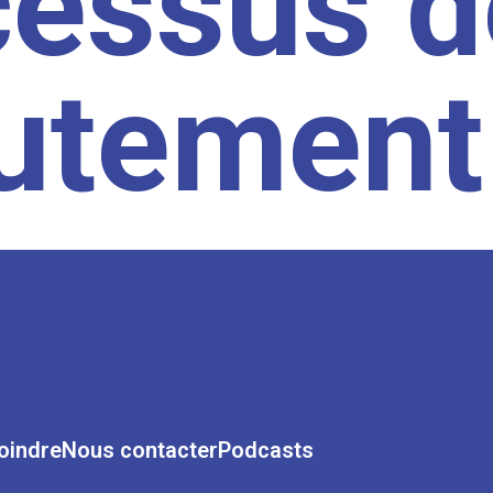
cessus d
rutement
oindre
Nous contacter
Podcasts