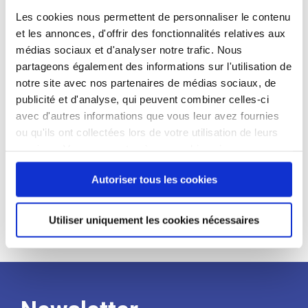
candidat
Les cookies nous permettent de personnaliser le contenu
et les annonces, d'offrir des fonctionnalités relatives aux
Qualifications et diplômes :
médias sociaux et d'analyser notre trafic. Nous
partageons également des informations sur l'utilisation de
Profil recherché :
notre site avec nos partenaires de médias sociaux, de
Expérience :
publicité et d'analyse, qui peuvent combiner celles-ci
avec d'autres informations que vous leur avez fournies
Processus
ou qu'ils ont collectées lors de votre utilisation de leurs
services. Vous consentez à nos cookies si vous
de
continuez à utiliser notre site Web.
Autoriser tous les cookies
recrutement
Utiliser uniquement les cookies nécessaires