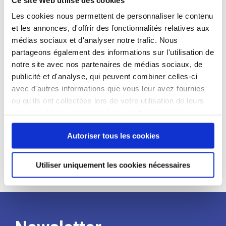
candidat
Les cookies nous permettent de personnaliser le contenu
et les annonces, d'offrir des fonctionnalités relatives aux
Qualifications et diplômes :
médias sociaux et d'analyser notre trafic. Nous
Profil recherché :
partageons également des informations sur l'utilisation de
notre site avec nos partenaires de médias sociaux, de
Expérience :
publicité et d'analyse, qui peuvent combiner celles-ci
Processus
avec d'autres informations que vous leur avez fournies
ou qu'ils ont collectées lors de votre utilisation de leurs
services. Vous consentez à nos cookies si vous
de
continuez à utiliser notre site Web.
Autoriser tous les cookies
recrutement
Utiliser uniquement les cookies nécessaires