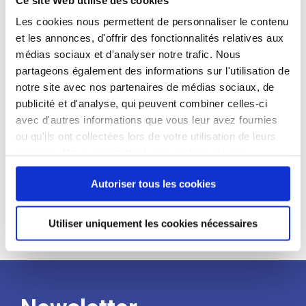
candidat
Les cookies nous permettent de personnaliser le contenu
et les annonces, d'offrir des fonctionnalités relatives aux
Qualifications et diplômes :
médias sociaux et d'analyser notre trafic. Nous
Profil recherché :
partageons également des informations sur l'utilisation de
notre site avec nos partenaires de médias sociaux, de
Expérience :
publicité et d'analyse, qui peuvent combiner celles-ci
Processus
avec d'autres informations que vous leur avez fournies
ou qu'ils ont collectées lors de votre utilisation de leurs
services. Vous consentez à nos cookies si vous
de
continuez à utiliser notre site Web.
Autoriser tous les cookies
recrutement
Utiliser uniquement les cookies nécessaires