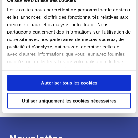
candidat
Les cookies nous permettent de personnaliser le contenu
et les annonces, d'offrir des fonctionnalités relatives aux
Qualifications et diplômes :
médias sociaux et d'analyser notre trafic. Nous
Profil recherché :
partageons également des informations sur l'utilisation de
notre site avec nos partenaires de médias sociaux, de
Expérience :
publicité et d'analyse, qui peuvent combiner celles-ci
Processus
avec d'autres informations que vous leur avez fournies
ou qu'ils ont collectées lors de votre utilisation de leurs
services. Vous consentez à nos cookies si vous
de
continuez à utiliser notre site Web.
Autoriser tous les cookies
recrutement
Utiliser uniquement les cookies nécessaires