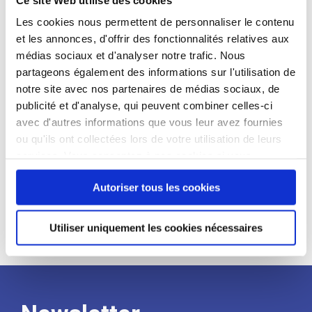
candidat
Les cookies nous permettent de personnaliser le contenu
et les annonces, d'offrir des fonctionnalités relatives aux
Qualifications et diplômes :
médias sociaux et d'analyser notre trafic. Nous
Profil recherché :
partageons également des informations sur l'utilisation de
notre site avec nos partenaires de médias sociaux, de
Expérience :
publicité et d'analyse, qui peuvent combiner celles-ci
Processus
avec d'autres informations que vous leur avez fournies
ou qu'ils ont collectées lors de votre utilisation de leurs
services. Vous consentez à nos cookies si vous
de
continuez à utiliser notre site Web.
Autoriser tous les cookies
recrutement
Utiliser uniquement les cookies nécessaires