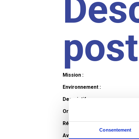
Desc
pos
Mission :
Environnement :
Descriptif :
Organisation et horaires :
Rémunération :
Consentement
Avantages :