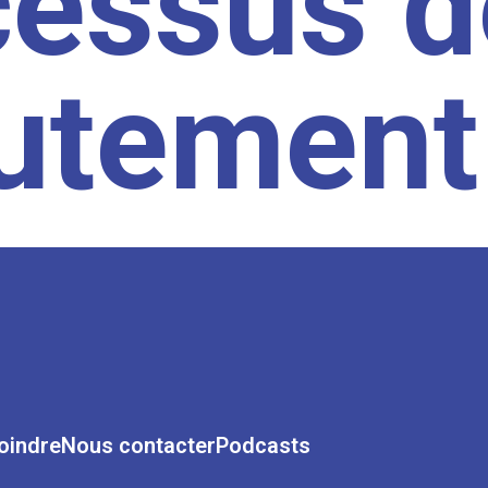
cessus d
rutement
oindre
Nous contacter
Podcasts