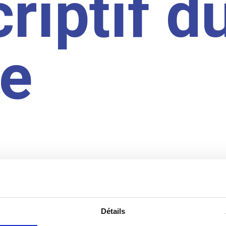
riptif d
te
Détails