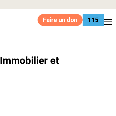
Faire un don
115
’Immobilier et