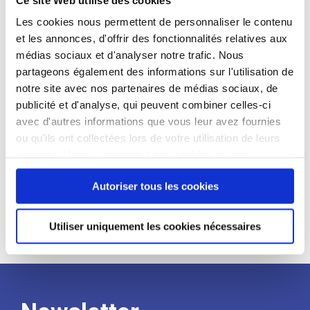
candidat
Les cookies nous permettent de personnaliser le contenu
et les annonces, d'offrir des fonctionnalités relatives aux
Qualifications et diplômes :
médias sociaux et d'analyser notre trafic. Nous
Profil recherché :
partageons également des informations sur l'utilisation de
notre site avec nos partenaires de médias sociaux, de
Expérience :
publicité et d'analyse, qui peuvent combiner celles-ci
Processus
avec d'autres informations que vous leur avez fournies
ou qu'ils ont collectées lors de votre utilisation de leurs
services. Vous consentez à nos cookies si vous
de
continuez à utiliser notre site Web.
Autoriser tous les cookies
recrutement
Utiliser uniquement les cookies nécessaires