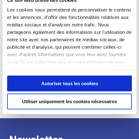
candidat
Les cookies nous permettent de personnaliser le contenu
et les annonces, d'offrir des fonctionnalités relatives aux
Qualifications et diplômes :
médias sociaux et d'analyser notre trafic. Nous
Profil recherché :
partageons également des informations sur l'utilisation de
notre site avec nos partenaires de médias sociaux, de
Expérience :
publicité et d'analyse, qui peuvent combiner celles-ci
Processus
avec d'autres informations que vous leur avez fournies
ou qu'ils ont collectées lors de votre utilisation de leurs
services. Vous consentez à nos cookies si vous
de
continuez à utiliser notre site Web.
Autoriser tous les cookies
recrutement
Utiliser uniquement les cookies nécessaires