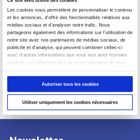
candidat
Les cookies nous permettent de personnaliser le contenu
et les annonces, d'offrir des fonctionnalités relatives aux
Qualifications et diplômes :
médias sociaux et d'analyser notre trafic. Nous
Profil recherché :
partageons également des informations sur l'utilisation de
notre site avec nos partenaires de médias sociaux, de
Expérience :
publicité et d'analyse, qui peuvent combiner celles-ci
Processus
avec d'autres informations que vous leur avez fournies
ou qu'ils ont collectées lors de votre utilisation de leurs
services. Vous consentez à nos cookies si vous
de
continuez à utiliser notre site Web.
Autoriser tous les cookies
recrutement
Utiliser uniquement les cookies nécessaires