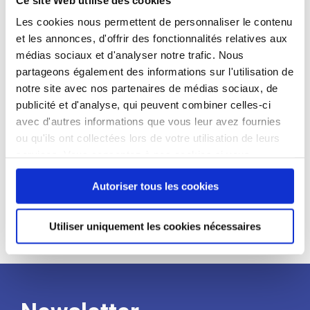
candidat
Les cookies nous permettent de personnaliser le contenu
et les annonces, d'offrir des fonctionnalités relatives aux
Qualifications et diplômes :
médias sociaux et d'analyser notre trafic. Nous
Profil recherché :
partageons également des informations sur l'utilisation de
notre site avec nos partenaires de médias sociaux, de
Expérience :
publicité et d'analyse, qui peuvent combiner celles-ci
Processus
avec d'autres informations que vous leur avez fournies
ou qu'ils ont collectées lors de votre utilisation de leurs
services. Vous consentez à nos cookies si vous
de
continuez à utiliser notre site Web.
Autoriser tous les cookies
recrutement
Utiliser uniquement les cookies nécessaires