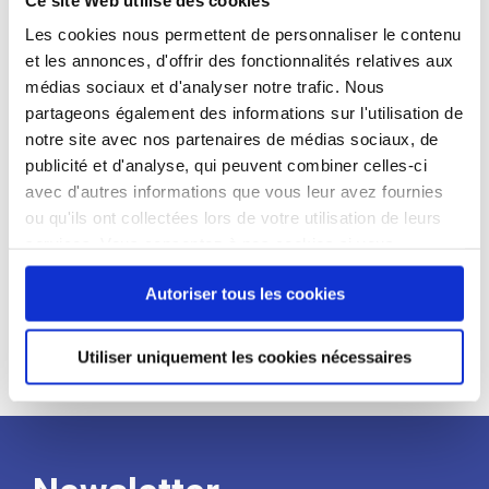
candidat
Les cookies nous permettent de personnaliser le contenu
et les annonces, d'offrir des fonctionnalités relatives aux
Qualifications et diplômes :
médias sociaux et d'analyser notre trafic. Nous
Profil recherché :
partageons également des informations sur l'utilisation de
notre site avec nos partenaires de médias sociaux, de
Expérience :
publicité et d'analyse, qui peuvent combiner celles-ci
Processus
avec d'autres informations que vous leur avez fournies
ou qu'ils ont collectées lors de votre utilisation de leurs
services. Vous consentez à nos cookies si vous
de
continuez à utiliser notre site Web.
Autoriser tous les cookies
recrutement
Utiliser uniquement les cookies nécessaires