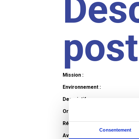
Desc
pos
Mission :
Environnement :
Descriptif :
Organisation et horaires :
Rémunération :
Consentement
Avantages :