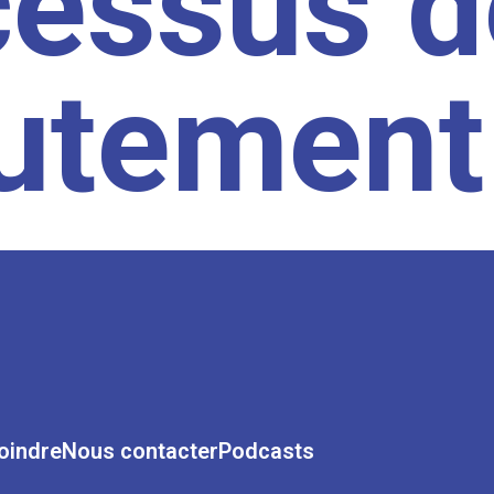
cessus d
rutement
oindre
Nous contacter
Podcasts