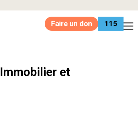
Faire un don
115
’Immobilier et