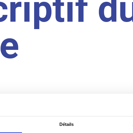
riptif d
te
Détails