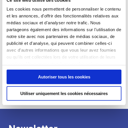
candidat
Les cookies nous permettent de personnaliser le contenu
et les annonces, d'offrir des fonctionnalités relatives aux
Qualifications et diplômes :
médias sociaux et d'analyser notre trafic. Nous
Profil recherché :
partageons également des informations sur l'utilisation de
notre site avec nos partenaires de médias sociaux, de
Expérience :
publicité et d'analyse, qui peuvent combiner celles-ci
Processus
avec d'autres informations que vous leur avez fournies
ou qu'ils ont collectées lors de votre utilisation de leurs
services. Vous consentez à nos cookies si vous
de
continuez à utiliser notre site Web.
Autoriser tous les cookies
recrutement
Utiliser uniquement les cookies nécessaires