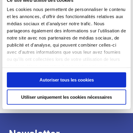
candidat
Les cookies nous permettent de personnaliser le contenu
et les annonces, d'offrir des fonctionnalités relatives aux
Qualifications et diplômes :
médias sociaux et d'analyser notre trafic. Nous
Profil recherché :
partageons également des informations sur l'utilisation de
notre site avec nos partenaires de médias sociaux, de
Expérience :
publicité et d'analyse, qui peuvent combiner celles-ci
Processus
avec d'autres informations que vous leur avez fournies
ou qu'ils ont collectées lors de votre utilisation de leurs
services. Vous consentez à nos cookies si vous
de
continuez à utiliser notre site Web.
Autoriser tous les cookies
recrutement
Utiliser uniquement les cookies nécessaires