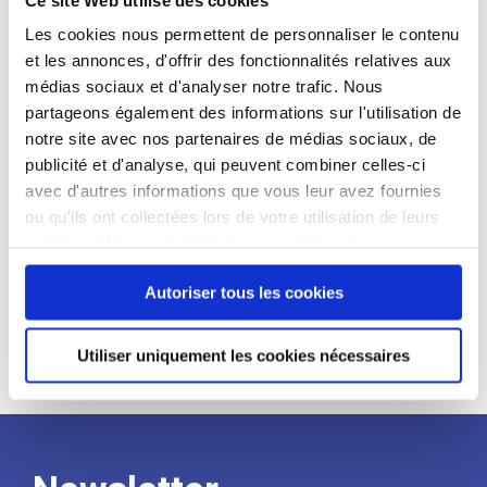
candidat
Les cookies nous permettent de personnaliser le contenu
et les annonces, d'offrir des fonctionnalités relatives aux
Qualifications et diplômes :
médias sociaux et d'analyser notre trafic. Nous
Profil recherché :
partageons également des informations sur l'utilisation de
notre site avec nos partenaires de médias sociaux, de
Expérience :
publicité et d'analyse, qui peuvent combiner celles-ci
Processus
avec d'autres informations que vous leur avez fournies
ou qu'ils ont collectées lors de votre utilisation de leurs
services. Vous consentez à nos cookies si vous
de
continuez à utiliser notre site Web.
Autoriser tous les cookies
recrutement
Utiliser uniquement les cookies nécessaires