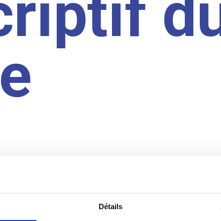
riptif d
te
Détails