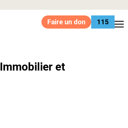
Faire un don
115
’Immobilier et