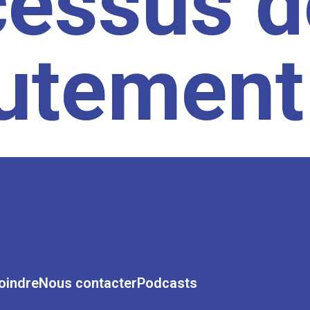
cessus d
rutement
oindre
Nous contacter
Podcasts