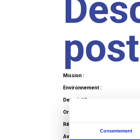
Desc
pos
Mission :
Environnement :
Descriptif :
Organisation et horaires :
Rémunération :
Consentement
Avantages :