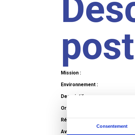
Desc
pos
Mission :
Environnement :
Descriptif :
Organisation et horaires :
Rémunération :
Consentement
Avantages :