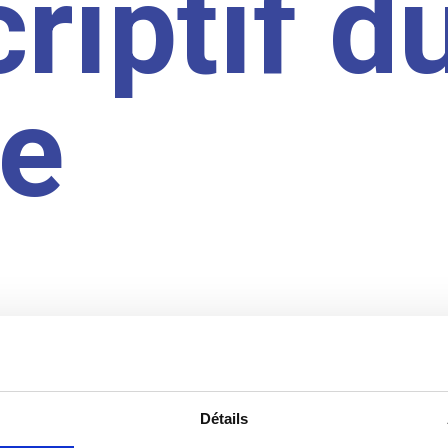
riptif d
te
Détails