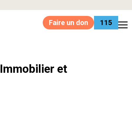
Faire un don
115
’Immobilier et