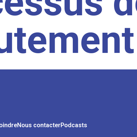
cessus d
rutement
oindre
Nous contacter
Podcasts