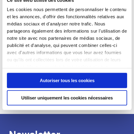
candidat
Les cookies nous permettent de personnaliser le contenu
et les annonces, d'offrir des fonctionnalités relatives aux
Qualifications et diplômes :
médias sociaux et d'analyser notre trafic. Nous
Profil recherché :
partageons également des informations sur l'utilisation de
notre site avec nos partenaires de médias sociaux, de
Expérience :
publicité et d'analyse, qui peuvent combiner celles-ci
Processus
avec d'autres informations que vous leur avez fournies
ou qu'ils ont collectées lors de votre utilisation de leurs
services. Vous consentez à nos cookies si vous
de
continuez à utiliser notre site Web.
Autoriser tous les cookies
recrutement
Utiliser uniquement les cookies nécessaires