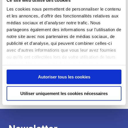
candidat
Les cookies nous permettent de personnaliser le contenu
et les annonces, d'offrir des fonctionnalités relatives aux
Qualifications et diplômes :
médias sociaux et d'analyser notre trafic. Nous
Profil recherché :
partageons également des informations sur l'utilisation de
notre site avec nos partenaires de médias sociaux, de
Expérience :
publicité et d'analyse, qui peuvent combiner celles-ci
Processus
avec d'autres informations que vous leur avez fournies
ou qu'ils ont collectées lors de votre utilisation de leurs
services. Vous consentez à nos cookies si vous
de
continuez à utiliser notre site Web.
Autoriser tous les cookies
recrutement
Utiliser uniquement les cookies nécessaires