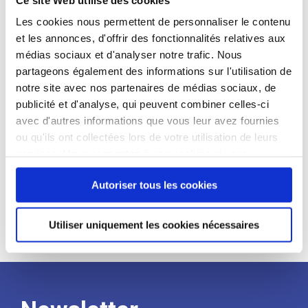
candidat
Les cookies nous permettent de personnaliser le contenu
et les annonces, d'offrir des fonctionnalités relatives aux
Qualifications et diplômes :
médias sociaux et d'analyser notre trafic. Nous
Profil recherché :
partageons également des informations sur l'utilisation de
notre site avec nos partenaires de médias sociaux, de
Expérience :
publicité et d'analyse, qui peuvent combiner celles-ci
Processus
avec d'autres informations que vous leur avez fournies
ou qu'ils ont collectées lors de votre utilisation de leurs
services. Vous consentez à nos cookies si vous
de
continuez à utiliser notre site Web.
Autoriser tous les cookies
recrutement
Utiliser uniquement les cookies nécessaires