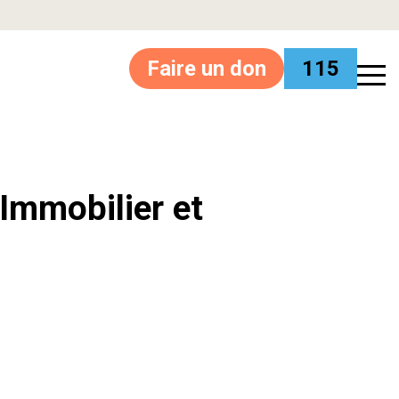
Faire un don
115
’Immobilier et