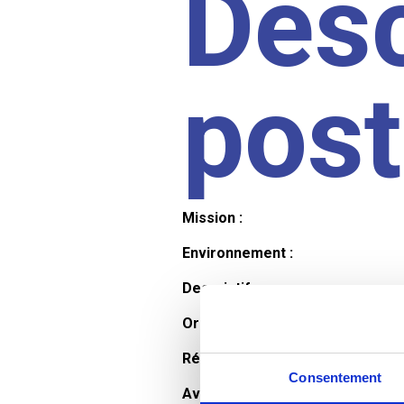
Desc
pos
Mission :
Environnement :
Descriptif :
Organisation et horaires :
Rémunération :
Consentement
Avantages :