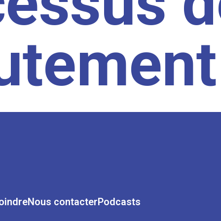
cessus d
rutement
oindre
Nous contacter
Podcasts