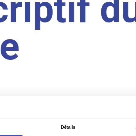
riptif d
te
Détails