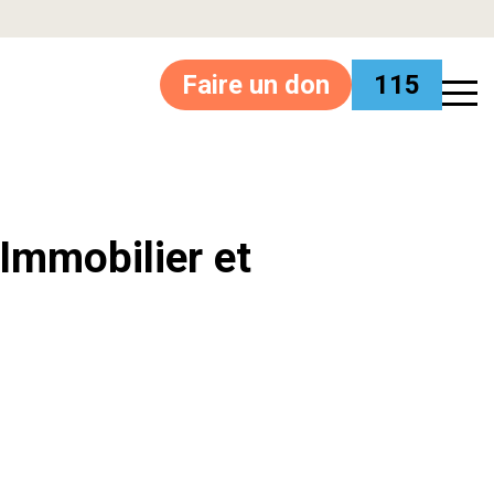
Faire un don
115
’Immobilier et