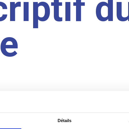
riptif d
te
Détails