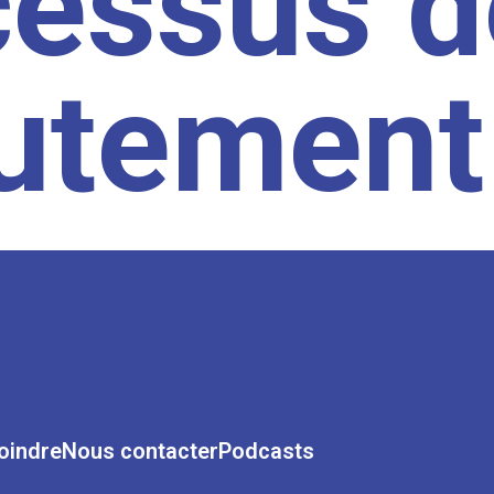
cessus d
rutement
oindre
Nous contacter
Podcasts