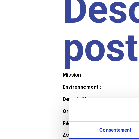
Desc
pos
Mission :
Environnement :
Descriptif :
Organisation et horaires :
Rémunération :
Consentement
Avantages :