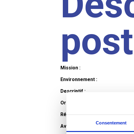
Desc
pos
Mission :
Environnement :
Descriptif :
Organisation et horaires :
Rémunération :
Consentement
Avantages :