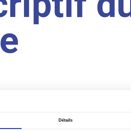
riptif d
te
Détails