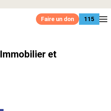
Faire un don
115
’Immobilier et