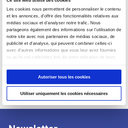
candidat
Les cookies nous permettent de personnaliser le contenu
et les annonces, d'offrir des fonctionnalités relatives aux
Qualifications et diplômes :
médias sociaux et d'analyser notre trafic. Nous
Profil recherché :
partageons également des informations sur l'utilisation de
notre site avec nos partenaires de médias sociaux, de
Expérience :
publicité et d'analyse, qui peuvent combiner celles-ci
Processus
avec d'autres informations que vous leur avez fournies
ou qu'ils ont collectées lors de votre utilisation de leurs
services. Vous consentez à nos cookies si vous
de
continuez à utiliser notre site Web.
Autoriser tous les cookies
recrutement
Utiliser uniquement les cookies nécessaires