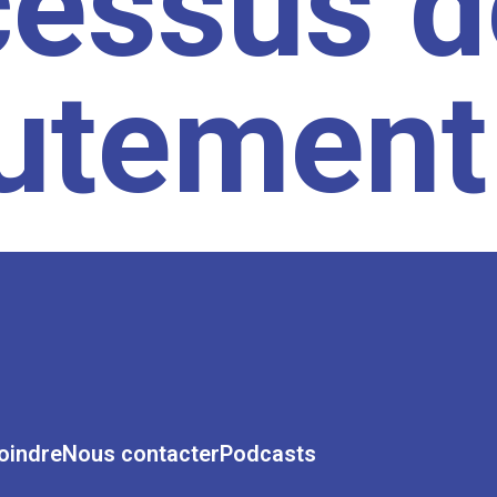
cessus d
rutement
oindre
Nous contacter
Podcasts