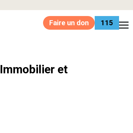
Faire un don
115
’Immobilier et