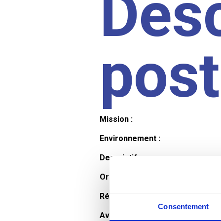
Desc
pos
Mission :
Environnement :
Descriptif :
Organisation et horaires :
Rémunération :
Consentement
Avantages :