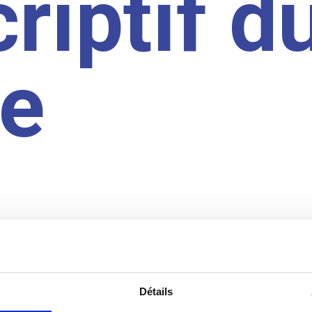
riptif d
te
Détails