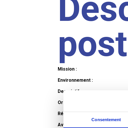
Desc
pos
Mission :
Environnement :
Descriptif :
Organisation et horaires :
Rémunération :
Consentement
Avantages :