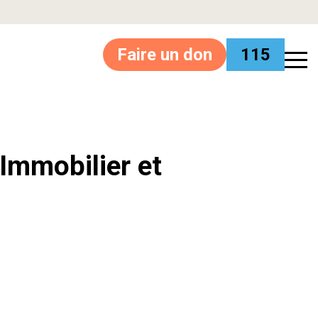
Faire un don
115
’Immobilier et