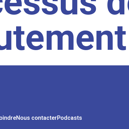
cessus d
rutement
oindre
Nous contacter
Podcasts