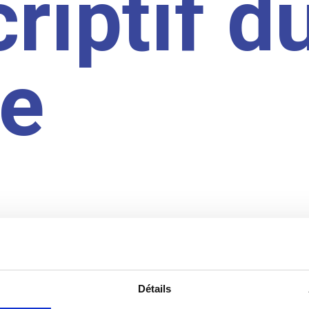
riptif d
te
Détails