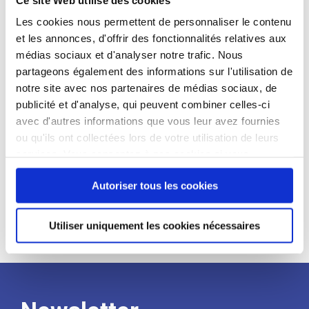
candidat
Les cookies nous permettent de personnaliser le contenu
et les annonces, d'offrir des fonctionnalités relatives aux
Qualifications et diplômes :
médias sociaux et d'analyser notre trafic. Nous
Profil recherché :
partageons également des informations sur l'utilisation de
notre site avec nos partenaires de médias sociaux, de
Expérience :
publicité et d'analyse, qui peuvent combiner celles-ci
Processus
avec d'autres informations que vous leur avez fournies
ou qu'ils ont collectées lors de votre utilisation de leurs
services. Vous consentez à nos cookies si vous
de
continuez à utiliser notre site Web.
Autoriser tous les cookies
recrutement
Utiliser uniquement les cookies nécessaires