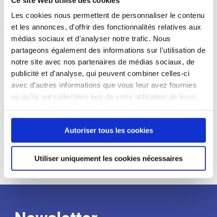
candidat
Les cookies nous permettent de personnaliser le contenu
et les annonces, d'offrir des fonctionnalités relatives aux
Qualifications et diplômes :
médias sociaux et d'analyser notre trafic. Nous
Profil recherché :
partageons également des informations sur l'utilisation de
notre site avec nos partenaires de médias sociaux, de
Expérience :
publicité et d'analyse, qui peuvent combiner celles-ci
Processus
avec d'autres informations que vous leur avez fournies
ou qu'ils ont collectées lors de votre utilisation de leurs
services. Vous consentez à nos cookies si vous
de
continuez à utiliser notre site Web.
Autoriser tous les cookies
recrutement
Utiliser uniquement les cookies nécessaires