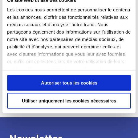
candidat
Les cookies nous permettent de personnaliser le contenu
et les annonces, d'offrir des fonctionnalités relatives aux
Qualifications et diplômes :
médias sociaux et d'analyser notre trafic. Nous
Profil recherché :
partageons également des informations sur l'utilisation de
notre site avec nos partenaires de médias sociaux, de
Expérience :
publicité et d'analyse, qui peuvent combiner celles-ci
Processus
avec d'autres informations que vous leur avez fournies
ou qu'ils ont collectées lors de votre utilisation de leurs
services. Vous consentez à nos cookies si vous
de
continuez à utiliser notre site Web.
Autoriser tous les cookies
recrutement
Utiliser uniquement les cookies nécessaires