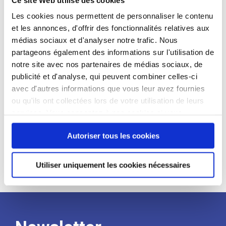
candidat
Les cookies nous permettent de personnaliser le contenu
et les annonces, d'offrir des fonctionnalités relatives aux
Qualifications et diplômes :
médias sociaux et d'analyser notre trafic. Nous
Profil recherché :
partageons également des informations sur l'utilisation de
notre site avec nos partenaires de médias sociaux, de
Expérience :
publicité et d'analyse, qui peuvent combiner celles-ci
Processus
avec d'autres informations que vous leur avez fournies
ou qu'ils ont collectées lors de votre utilisation de leurs
services. Vous consentez à nos cookies si vous
de
continuez à utiliser notre site Web.
Autoriser tous les cookies
recrutement
Utiliser uniquement les cookies nécessaires