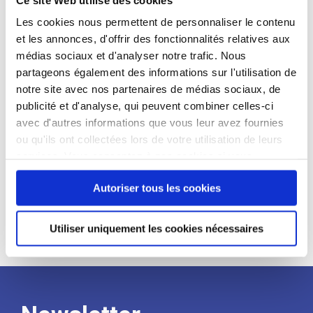
candidat
Les cookies nous permettent de personnaliser le contenu
et les annonces, d'offrir des fonctionnalités relatives aux
Qualifications et diplômes :
médias sociaux et d'analyser notre trafic. Nous
Profil recherché :
partageons également des informations sur l'utilisation de
notre site avec nos partenaires de médias sociaux, de
Expérience :
publicité et d'analyse, qui peuvent combiner celles-ci
Processus
avec d'autres informations que vous leur avez fournies
ou qu'ils ont collectées lors de votre utilisation de leurs
services. Vous consentez à nos cookies si vous
de
continuez à utiliser notre site Web.
Autoriser tous les cookies
recrutement
Utiliser uniquement les cookies nécessaires