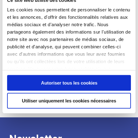
candidat
Les cookies nous permettent de personnaliser le contenu
et les annonces, d'offrir des fonctionnalités relatives aux
Qualifications et diplômes :
médias sociaux et d'analyser notre trafic. Nous
Profil recherché :
partageons également des informations sur l'utilisation de
notre site avec nos partenaires de médias sociaux, de
Expérience :
publicité et d'analyse, qui peuvent combiner celles-ci
Processus
avec d'autres informations que vous leur avez fournies
ou qu'ils ont collectées lors de votre utilisation de leurs
services. Vous consentez à nos cookies si vous
de
continuez à utiliser notre site Web.
Autoriser tous les cookies
recrutement
Utiliser uniquement les cookies nécessaires