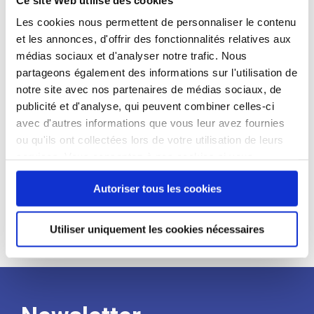
candidat
Les cookies nous permettent de personnaliser le contenu
et les annonces, d'offrir des fonctionnalités relatives aux
Qualifications et diplômes :
médias sociaux et d'analyser notre trafic. Nous
Profil recherché :
partageons également des informations sur l'utilisation de
notre site avec nos partenaires de médias sociaux, de
Expérience :
publicité et d'analyse, qui peuvent combiner celles-ci
Processus
avec d'autres informations que vous leur avez fournies
ou qu'ils ont collectées lors de votre utilisation de leurs
services. Vous consentez à nos cookies si vous
de
continuez à utiliser notre site Web.
Autoriser tous les cookies
recrutement
Utiliser uniquement les cookies nécessaires