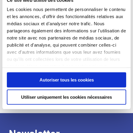
candidat
Les cookies nous permettent de personnaliser le contenu
et les annonces, d'offrir des fonctionnalités relatives aux
Qualifications et diplômes :
médias sociaux et d'analyser notre trafic. Nous
Profil recherché :
partageons également des informations sur l'utilisation de
notre site avec nos partenaires de médias sociaux, de
Expérience :
publicité et d'analyse, qui peuvent combiner celles-ci
Processus
avec d'autres informations que vous leur avez fournies
ou qu'ils ont collectées lors de votre utilisation de leurs
services. Vous consentez à nos cookies si vous
de
continuez à utiliser notre site Web.
Autoriser tous les cookies
recrutement
Utiliser uniquement les cookies nécessaires