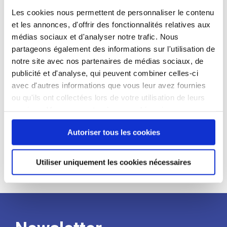
candidat
Les cookies nous permettent de personnaliser le contenu
et les annonces, d'offrir des fonctionnalités relatives aux
Qualifications et diplômes :
médias sociaux et d'analyser notre trafic. Nous
partageons également des informations sur l'utilisation de
Profil recherché :
notre site avec nos partenaires de médias sociaux, de
Expérience :
publicité et d'analyse, qui peuvent combiner celles-ci
avec d'autres informations que vous leur avez fournies
Processus
ou qu'ils ont collectées lors de votre utilisation de leurs
services. Vous consentez à nos cookies si vous
de
continuez à utiliser notre site Web.
Autoriser tous les cookies
recrutement
Utiliser uniquement les cookies nécessaires