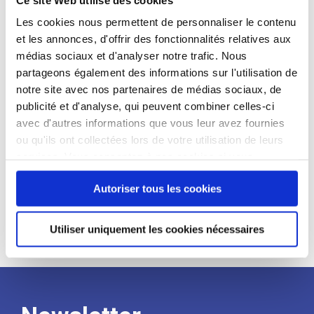
candidat
Les cookies nous permettent de personnaliser le contenu
et les annonces, d'offrir des fonctionnalités relatives aux
Qualifications et diplômes :
médias sociaux et d'analyser notre trafic. Nous
Profil recherché :
partageons également des informations sur l'utilisation de
notre site avec nos partenaires de médias sociaux, de
Expérience :
publicité et d'analyse, qui peuvent combiner celles-ci
Processus
avec d'autres informations que vous leur avez fournies
ou qu'ils ont collectées lors de votre utilisation de leurs
services. Vous consentez à nos cookies si vous
de
continuez à utiliser notre site Web.
Autoriser tous les cookies
recrutement
Utiliser uniquement les cookies nécessaires