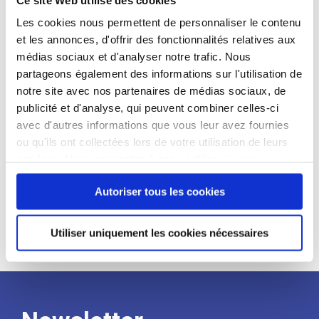
candidat
Les cookies nous permettent de personnaliser le contenu
et les annonces, d'offrir des fonctionnalités relatives aux
Qualifications et diplômes :
médias sociaux et d'analyser notre trafic. Nous
Profil recherché :
partageons également des informations sur l'utilisation de
notre site avec nos partenaires de médias sociaux, de
Expérience :
publicité et d'analyse, qui peuvent combiner celles-ci
Processus
avec d'autres informations que vous leur avez fournies
ou qu'ils ont collectées lors de votre utilisation de leurs
services. Vous consentez à nos cookies si vous
de
continuez à utiliser notre site Web.
Autoriser tous les cookies
recrutement
Utiliser uniquement les cookies nécessaires