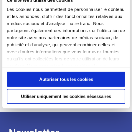
candidat
Les cookies nous permettent de personnaliser le contenu
et les annonces, d'offrir des fonctionnalités relatives aux
Qualifications et diplômes :
médias sociaux et d'analyser notre trafic. Nous
Profil recherché :
partageons également des informations sur l'utilisation de
notre site avec nos partenaires de médias sociaux, de
Expérience :
publicité et d'analyse, qui peuvent combiner celles-ci
Processus
avec d'autres informations que vous leur avez fournies
ou qu'ils ont collectées lors de votre utilisation de leurs
services. Vous consentez à nos cookies si vous
de
continuez à utiliser notre site Web.
Autoriser tous les cookies
recrutement
Utiliser uniquement les cookies nécessaires