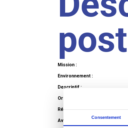
Desc
pos
Mission :
Environnement :
Descriptif :
Organisation et horaires :
Rémunération :
Consentement
Avantages :