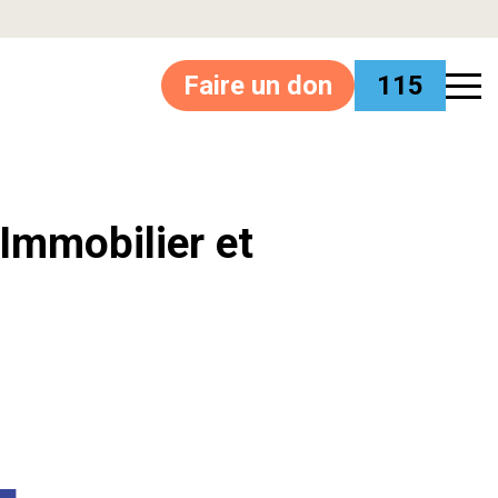
Faire un don
115
’Immobilier et