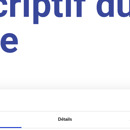
riptif d
te
Détails