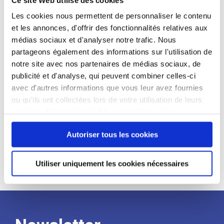
candidat
Les cookies nous permettent de personnaliser le contenu
et les annonces, d'offrir des fonctionnalités relatives aux
Qualifications et diplômes :
médias sociaux et d'analyser notre trafic. Nous
Profil recherché :
partageons également des informations sur l'utilisation de
notre site avec nos partenaires de médias sociaux, de
Expérience :
publicité et d'analyse, qui peuvent combiner celles-ci
Processus
avec d'autres informations que vous leur avez fournies
ou qu'ils ont collectées lors de votre utilisation de leurs
services. Vous consentez à nos cookies si vous
de
continuez à utiliser notre site Web.
Autoriser tous les cookies
recrutement
Utiliser uniquement les cookies nécessaires