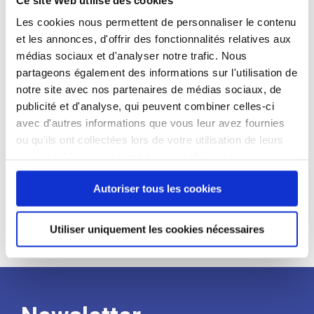
candidat
Les cookies nous permettent de personnaliser le contenu
et les annonces, d'offrir des fonctionnalités relatives aux
Qualifications et diplômes :
médias sociaux et d'analyser notre trafic. Nous
Profil recherché :
partageons également des informations sur l'utilisation de
notre site avec nos partenaires de médias sociaux, de
Expérience :
publicité et d'analyse, qui peuvent combiner celles-ci
Processus
avec d'autres informations que vous leur avez fournies
ou qu'ils ont collectées lors de votre utilisation de leurs
services. Vous consentez à nos cookies si vous
de
continuez à utiliser notre site Web.
Autoriser tous les cookies
recrutement
Utiliser uniquement les cookies nécessaires