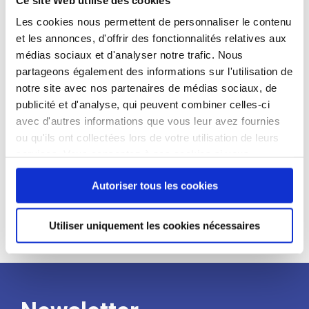
candidat
Les cookies nous permettent de personnaliser le contenu
et les annonces, d'offrir des fonctionnalités relatives aux
Qualifications et diplômes :
médias sociaux et d'analyser notre trafic. Nous
Profil recherché :
partageons également des informations sur l'utilisation de
notre site avec nos partenaires de médias sociaux, de
Expérience :
publicité et d'analyse, qui peuvent combiner celles-ci
Processus
avec d'autres informations que vous leur avez fournies
ou qu'ils ont collectées lors de votre utilisation de leurs
services. Vous consentez à nos cookies si vous
de
continuez à utiliser notre site Web.
Autoriser tous les cookies
recrutement
Utiliser uniquement les cookies nécessaires