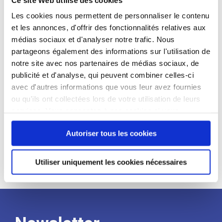
candidat
Les cookies nous permettent de personnaliser le contenu
et les annonces, d'offrir des fonctionnalités relatives aux
Qualifications et diplômes :
médias sociaux et d'analyser notre trafic. Nous
Profil recherché :
partageons également des informations sur l'utilisation de
notre site avec nos partenaires de médias sociaux, de
Expérience :
publicité et d'analyse, qui peuvent combiner celles-ci
Processus
avec d'autres informations que vous leur avez fournies
ou qu'ils ont collectées lors de votre utilisation de leurs
services. Vous consentez à nos cookies si vous
de
continuez à utiliser notre site Web.
Autoriser tous les cookies
recrutement
Utiliser uniquement les cookies nécessaires