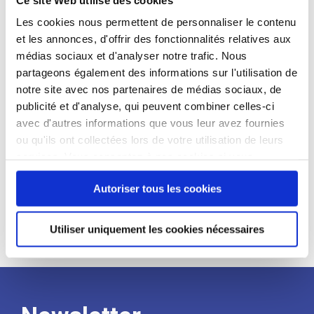
candidat
Les cookies nous permettent de personnaliser le contenu
et les annonces, d'offrir des fonctionnalités relatives aux
Qualifications et diplômes :
médias sociaux et d'analyser notre trafic. Nous
Profil recherché :
partageons également des informations sur l'utilisation de
notre site avec nos partenaires de médias sociaux, de
Expérience :
publicité et d'analyse, qui peuvent combiner celles-ci
Processus
avec d'autres informations que vous leur avez fournies
ou qu'ils ont collectées lors de votre utilisation de leurs
services. Vous consentez à nos cookies si vous
de
continuez à utiliser notre site Web.
Autoriser tous les cookies
recrutement
Utiliser uniquement les cookies nécessaires