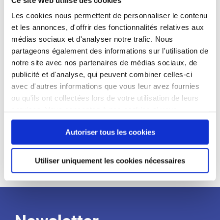
candidat
Les cookies nous permettent de personnaliser le contenu
et les annonces, d'offrir des fonctionnalités relatives aux
Qualifications et diplômes :
médias sociaux et d'analyser notre trafic. Nous
Profil recherché :
partageons également des informations sur l'utilisation de
notre site avec nos partenaires de médias sociaux, de
Expérience :
publicité et d'analyse, qui peuvent combiner celles-ci
Processus
avec d'autres informations que vous leur avez fournies
ou qu'ils ont collectées lors de votre utilisation de leurs
services. Vous consentez à nos cookies si vous
de
continuez à utiliser notre site Web.
Autoriser tous les cookies
recrutement
Utiliser uniquement les cookies nécessaires