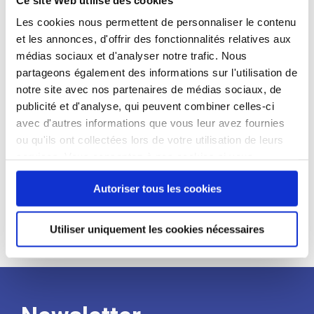
candidat
Les cookies nous permettent de personnaliser le contenu
et les annonces, d'offrir des fonctionnalités relatives aux
Qualifications et diplômes :
médias sociaux et d'analyser notre trafic. Nous
Profil recherché :
partageons également des informations sur l'utilisation de
notre site avec nos partenaires de médias sociaux, de
Expérience :
publicité et d'analyse, qui peuvent combiner celles-ci
Processus
avec d'autres informations que vous leur avez fournies
ou qu'ils ont collectées lors de votre utilisation de leurs
services. Vous consentez à nos cookies si vous
de
continuez à utiliser notre site Web.
Autoriser tous les cookies
recrutement
Utiliser uniquement les cookies nécessaires