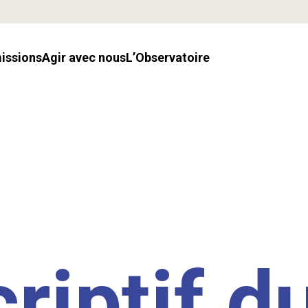
missions
Agir avec nous
l’Observatoire
riptif d