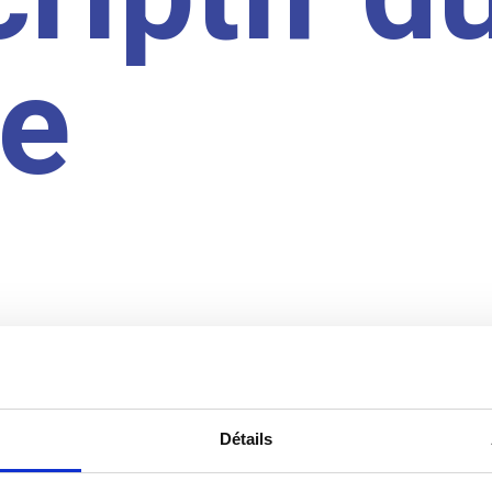
te
Détails