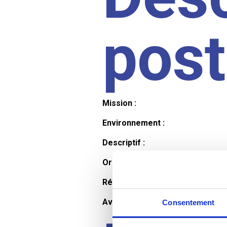
pos
Mission :
Environnement :
Descriptif :
Organisation et horaires :
Rémunération :
Avantages :
Consentement