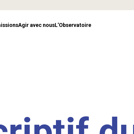
missions
Agir avec nous
l’Observatoire
riptif d