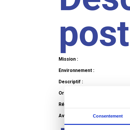
pos
Mission :
Environnement :
Descriptif :
Organisation et horaires :
Rémunération :
Avantages :
Consentement