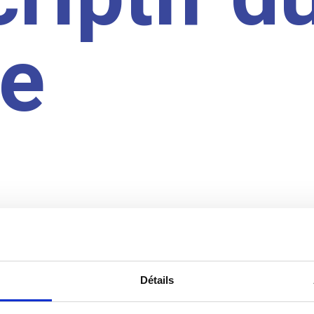
te
Détails