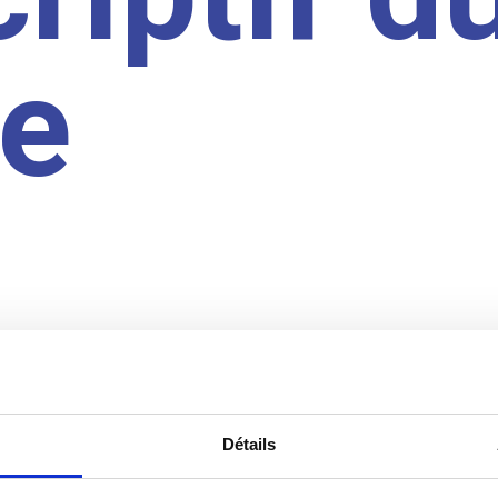
te
Détails