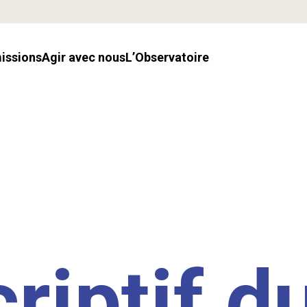
missions
Agir avec nous
l’Observatoire
riptif d