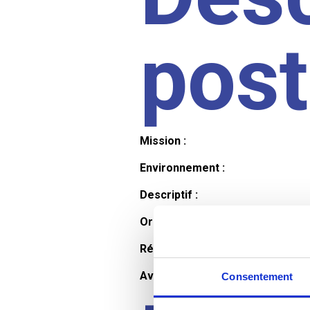
pos
Mission :
Environnement :
Descriptif :
Organisation et horaires :
Rémunération :
Avantages :
Consentement